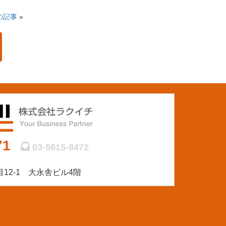
の記事
»
71
03-5615-8472
12-1 大永舎ビル4階