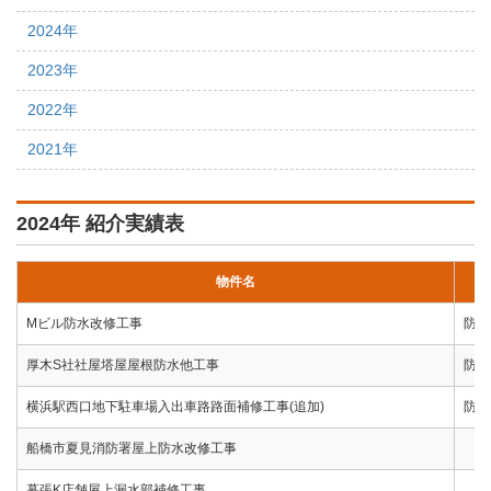
2024年
2023年
2022年
2021年
2024年 紹介実績表
物件名
Mビル防水改修工事
防水
厚木S社社屋塔屋屋根防水他工事
防水
横浜駅西口地下駐車場入出車路路面補修工事(追加)
防水
船橋市夏見消防署屋上防水改修工事
幕張K店舗屋上漏水部補修工事