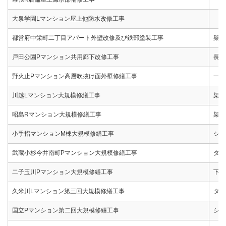
大泉学園Lマンション屋上他防水改修工事
都営府中栄町二丁目アパート外壁改修及び鉄部塗装工事
架設
戸田公園Pマンション共用廊下改修工事
長尺
野火止Pマンション高層吹抜け面外壁修繕工事
一括
川越Lマンション大規模修繕工事
架設
昭島Rマンション大規模修繕工事
架設
小手指マンションM棟大規模修繕工事
シー
武蔵小杉今井南町Pマンション大規模修繕工事
タイ
二子玉川Pマンション大規模修繕工事
下地
久米川Lマンション第三回大規模修繕工事
タイ
国立Pマンション第二回大規模修繕工事
シー