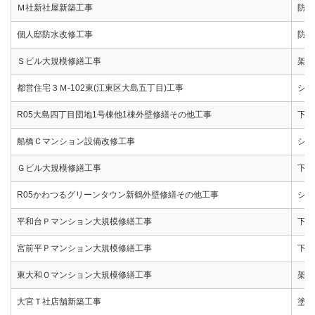
Ｍ社新社屋新築工事
防水
個人邸防水改修工事
防水
Ｓビル大規模修繕工事
架設
都営住宅３Ｍ-102東(江東区大島五丁目)工事
シー
R05大島四丁目団地1号棟他1棟外壁修繕その他工事
下地
船橋Ｃマンション設備改修工事
シー
Ｇビル大規模修繕工事
下地
R05かわつるグリーンタウン新鶴外壁修繕その他工事
シー
平和台Ｐマンション大規模修繕工事
下地
宮前平Ｐマンション大規模修繕工事
下地
東大和Ｏマンション大規模修繕工事
架設
大宮Ｔ社店舗新築工事
塗装