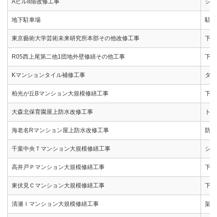
Aビル8階改修工事
シー
地下駐車場
駐車
東京藝術大学芸術未来研究所本部その他改修工事
下地
R05西上尾第二他1団地外壁修繕その他工事
下地
Kマンションタイル補修工事
タイ
柏光が丘Bマンション大規模修繕工事
下地
大森北保育園屋上防水改修工事
トッ
海老名Rマンション屋上防水改修工事
防水
千葉中央Ｔマンション大規模修繕工事
シー
高井戸Ｐマンション大規模修繕工事
下地
東伏見Ｃマンション大規模修繕工事
下地
清瀬Ｉマンション大規模修繕工事
架設