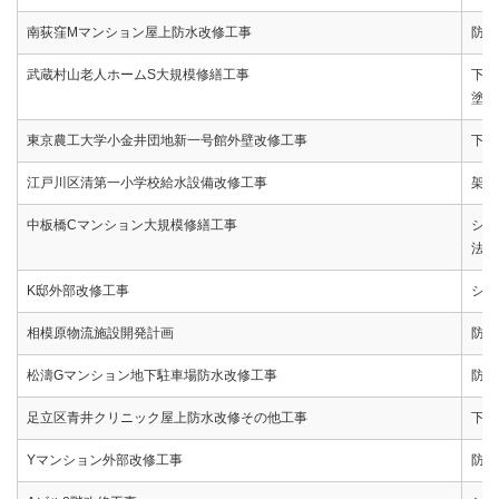
南荻窪Mマンション屋上防水改修工事
防水
武蔵村山老人ホームS大規模修繕工事
下地
塗装
東京農工大学小金井団地新一号館外壁改修工事
下地
江戸川区清第一小学校給水設備改修工事
架設
中板橋Cマンション大規模修繕工事
シー
法・
K邸外部改修工事
シー
相模原物流施設開発計画
防水
松濤Gマンション地下駐車場防水改修工事
防水
足立区青井クリニック屋上防水改修その他工事
下地
Yマンション外部改修工事
防水