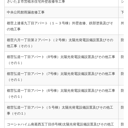
さいたま市営植水住宅外壁改修等工事
シー
中央公民館雨漏改修工事
下地
都営上連雀九丁目アパート（１～３号棟）外壁改修、鉄部塗装及びそ
外壁
の他工事
都営六月一丁目第２アパート（２号棟）太陽光発電設備設置及びその
防水
他工事（その１）
都営弘道一丁目アパート（8号棟）太陽光発電設備設置及びその他工事
防水
（その１）
都営弘道一丁目アパート（7号棟）太陽光発電設備設置及びその他工事
防水
（その１）
都営弘道一丁目アパート（6号棟）太陽光発電設備設置及びその他工事
防水
（その１）
都営弘道一丁目アパート（５号棟）太陽光発電設備設置及びその他工
防水
事（その１）
コーシャハイム南葛西五丁目(6号棟)太陽光発電設備設置及びその他工
防水