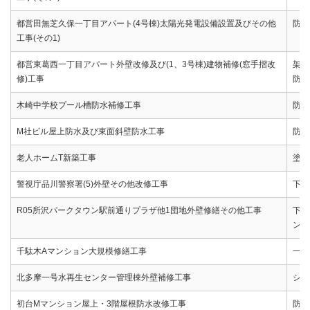
都営田無芝久保一丁目アパート(4号棟)太陽光発電設備設置及びその他
防水
工事(その1)
都営東葛西一丁目アパート外壁改修及び(1、3号棟)建物補修(窓手摺改
架設
修)工事
防水
木崎中学校プール槽防水補修工事
防水
M社ビル屋上防水及び東面斜壁防水工事
防水
老人ホームT新築工事
塗装
警視庁品川警察署(5)外壁その他改修工事
下地
R05所沢パークタウン駅前通りプラザ他1団地外壁修繕その他工事
下地
ン)
千駄木Aマンション大規模修繕工事
一括
北多摩一号水再生センター管理棟外壁補修工事
シー
初台Mマンション屋上・3階屋根防水改修工事
防水