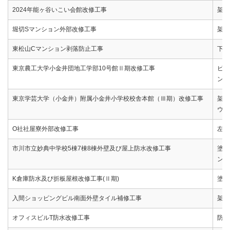
2024年能ヶ谷いこい会館改修工事
架設
堀切Sマンション外部改修工事
架設
東松山Cマンション剥落防止工事
下地
東京農工大学小金井団地工学部10号館Ⅱ期改修工事
ピン
ン)
東京学芸大学（小金井）附属小金井小学校校舎本館（Ⅲ期）改修工事
架設
ウレ
O社社屋寮外部改修工事
左官
市川市立妙典中学校5棟7棟8棟外壁及び屋上防水改修工事
塗装
ン)
K倉庫防水及び折板屋根改修工事(Ⅱ期)
塗装
入間ショッピングビル南面外壁タイル補修工事
架設
オフィスビルT防水改修工事
防水