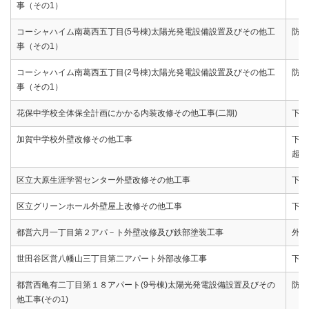
事（その1）
コーシャハイム南葛西五丁目(5号棟)太陽光発電設備設置及びその他工
防水
事（その1）
コーシャハイム南葛西五丁目(2号棟)太陽光発電設備設置及びその他工
防水
事（その1）
花保中学校全体保全計画にかかる内装改修その他工事(二期)
下地
加賀中学校外壁改修その他工事
下地
超速
区立大原生涯学習センター外壁改修その他工事
下地
区立グリーンホール外壁屋上改修その他工事
下地
都営六月一丁目第２アパ－ト外壁改修及び鉄部塗装工事
外壁
世田谷区営八幡山三丁目第二アパート外部改修工事
下地
都営西亀有二丁目第１８アパート(9号棟)太陽光発電設備設置及びその
防水
他工事(その1)