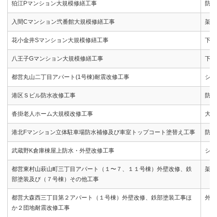
狛江Pマンション大規模修繕工事
防水
入間Cマンション弐番館大規模修繕工事
架設
花小金井Sマンション大規模修繕工事
下地
八王子Gマンション大規模修繕工事
下地
都営丸山二丁目アパート(1号棟)耐震改修工事
シー
港区Ｓビル防水改修工事
防水
沓掛老人ホーム大規模改修工事
大規
港北Fマンション立体駐車場防水補修及び車室トップコート塗替え工事
防水
武蔵野K倉庫棟屋上防水・外壁改修工事
シー
都営東村山萩山町三丁目アパート（１〜７、１１号棟）外壁改修、鉄
架設
部塗装及び（７号棟）その他工事
都営大森西三丁目第２アパート（１号棟）外壁改修、鉄部塗装工事ほ
外壁
か２団地耐震改修工事