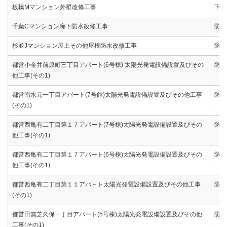
板橋Mマンション外壁改修工事
下地
千葉Cマンション廊下防水改修工事
防水
杉並Jマンション屋上その他屋根防水改修工事
防水
都営小金井前原町三丁目アパート(6号棟) 太陽光発電設備設置及びその
防水
他工事(その1)
都営南水元一丁目アパート(7号館)太陽光発電設備設置及びその他工事
防水
(その1)
都営西亀有二丁目第１７アパート(7号棟)太陽光発電設備設置及びその
防水
他工事(その1)
都営西亀有二丁目第１７アパート(6号棟)太陽光発電設備設置及びその
防水
他工事(その1)
都営西亀有二丁目第１１アパ－ト太陽光発電設備設置及びその他工事
防水
(その1)
都営田無芝久保一丁目アパート(5号棟)太陽光発電設備設置及びその他
防水
工事(その1)