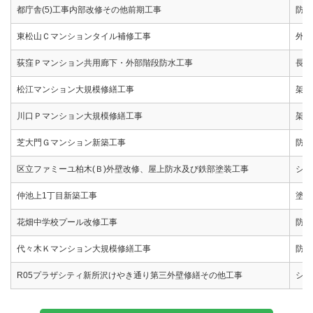
都庁舎(5)工事内部改修その他前期工事
防水
東松山Ｃマンションタイル補修工事
外壁
荻窪Ｐマンション共用廊下・外部階段防水工事
長尺
松江マンション大規模修繕工事
架設
川口Ｐマンション大規模修繕工事
架設
芝大門Ｇマンション新築工事
防水
区立ファミーユ柏木(Ｂ)外壁改修、屋上防水及び鉄部塗装工事
シー
仲池上1丁目新築工事
塗装
花畑中学校プール改修工事
防水
代々木Ｋマンション大規模修繕工事
防水
R05プラザシティ新所沢けやき通り第三外壁修繕その他工事
シー