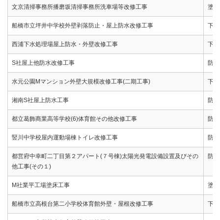
文京清掃事務所播磨坂清掃事務所洗車場等改修工事
塗床
船橋市立坪井中学校外壁剥落防止・屋上防水改修工事
下地
西浦下水処理場屋上防水・外壁改修工事
下地
S社屋上他防水改修工事
防水
水元公園Mマンション外壁大規模改修工事(二期工事)
下地
湘南S社屋上防水工事
防水
都立葛飾商業高等学校(6)体育館その他改修工事
防水
竪川中学校屋内運動場棟トイレ改修工事
防水
都営府中幸町二丁目第２アパート(７号棟)太陽光発電設備設置及びその
防水
他工事(その１)
M社業平工場塗床工事
塗床
船橋市立高根台第二小学校体育館外壁・屋根改修工事
下地