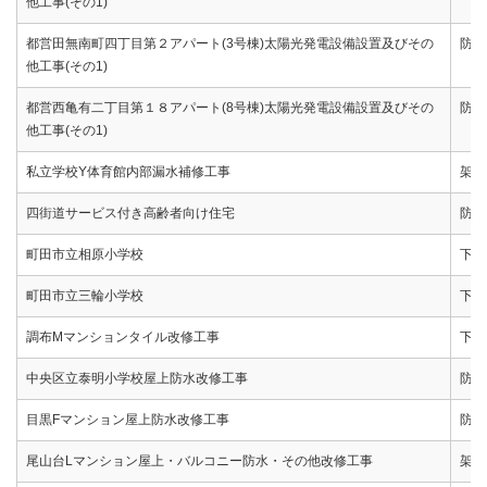
他工事(その1)
都営田無南町四丁目第２アパート(3号棟)太陽光発電設備設置及びその
防水
他工事(その1)
都営西亀有二丁目第１８アパート(8号棟)太陽光発電設備設置及びその
防水
他工事(その1)
私立学校Y体育館内部漏水補修工事
架設
四街道サービス付き高齢者向け住宅
防水(
町田市立相原小学校
下地
町田市立三輪小学校
下地
調布Mマンションタイル改修工事
下地
中央区立泰明小学校屋上防水改修工事
防水
目黒Fマンション屋上防水改修工事
防水
尾山台Lマンション屋上・バルコニー防水・その他改修工事
架設