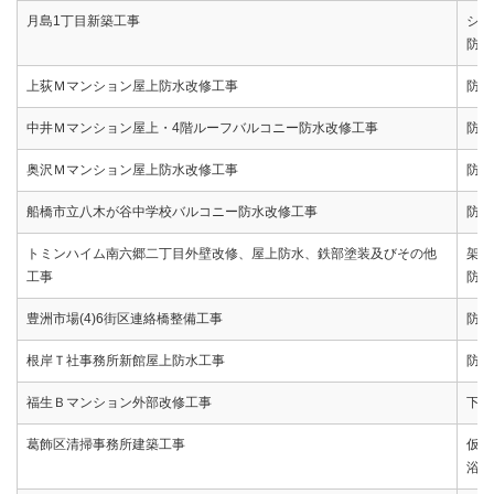
月島1丁目新築工事
シー
防水
上荻Ｍマンション屋上防水改修工事
防水
中井Ｍマンション屋上・4階ルーフバルコニー防水改修工事
防水
奥沢Ｍマンション屋上防水改修工事
防水
船橋市立八木が谷中学校バルコニー防水改修工事
防水
トミンハイム南六郷二丁目外壁改修、屋上防水、鉄部塗装及びその他
架設
工事
防水
豊洲市場(4)6街区連絡橋整備工事
防水
根岸Ｔ社事務所新館屋上防水工事
防水
福生Ｂマンション外部改修工事
下地
葛飾区清掃事務所建築工事
仮囲
浴室