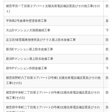
都営早宮一丁目第２アパート太陽光発電設備設置及びその他工事(その
防水
１)
平和島2号倉庫外壁塗装替工事
架設
大山Dマンション大規模修繕工事
下地
足立区I保育園東側便所及びテラス屋上防水改修工事
防水
新潟Eマンション屋上防水改修工事
防水
新潟Rマンション屋上防水改修工事
防水
府中Pマンション外部改修工事
下地
都営前野町六丁目第３アパート(3号棟) 太陽光発電設備設置及びその他
防水
工事(その1)
都営府中幸町二丁目第２アパート(4号棟)太陽光発電設備設置及びその
防水
他工事(その1)
都営府中幸町二丁目第２アパート(3号棟)太陽光発電設備設置及びその
防水